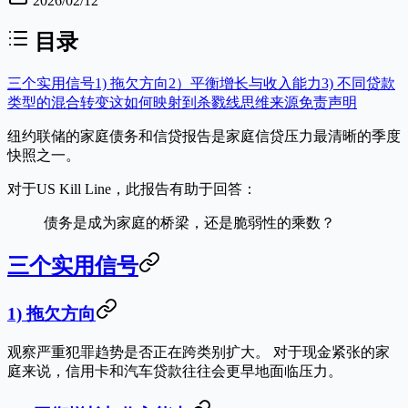
2026/02/12
目录
三个实用信号
1) 拖欠方向
2）平衡增长与收入能力
3) 不同贷款
类型的混合转变
这如何映射到杀戮线思维
来源
免责声明
纽约联储的
家庭债务和信贷
报告是家庭信贷压力最清晰的季度
快照之一。
对于US Kill Line，此报告有助于回答：
债务是成为家庭的桥梁，还是脆弱性的乘数？
三个实用信号
1) 拖欠方向
观察严重犯罪趋势是否正在跨类别扩大。 对于现金紧张的家
庭来说，信用卡和汽车贷款往往会更早地面临压力。