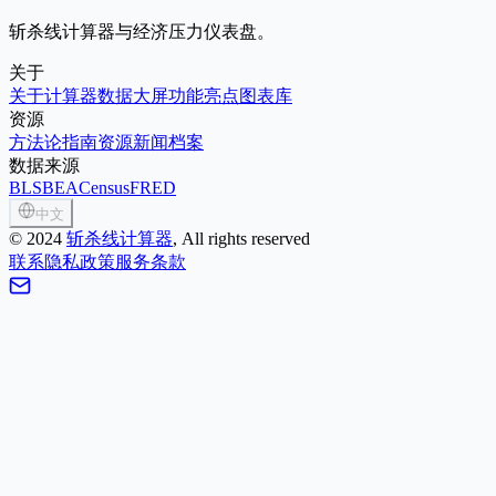
斩杀线计算器与经济压力仪表盘。
关于
关于
计算器
数据大屏
功能亮点
图表库
资源
方法论
指南
资源
新闻
档案
数据来源
BLS
BEA
Census
FRED
中文
©
2024
斩杀线计算器
, All rights reserved
联系
隐私政策
服务条款