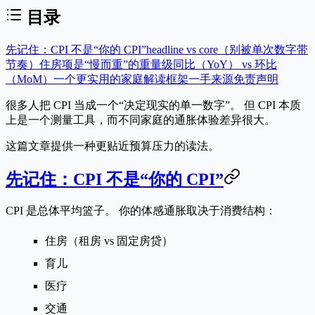
目录
先记住：CPI 不是“你的 CPI”
headline vs core（别被单次数字带
节奏）
住房项是“慢而重”的重量级
同比（YoY） vs 环比
（MoM）
一个更实用的家庭解读框架
一手来源
免责声明
很多人把 CPI 当成一个“决定现实的单一数字”。 但 CPI 本质
上是一个
测量工具
，而不同家庭的通胀体验差异很大。
这篇文章提供一种更贴近预算压力的读法。
先记住：CPI 不是“你的 CPI”
CPI 是总体平均篮子。 你的体感通胀取决于消费结构：
住房（租房 vs 固定房贷）
育儿
医疗
交通