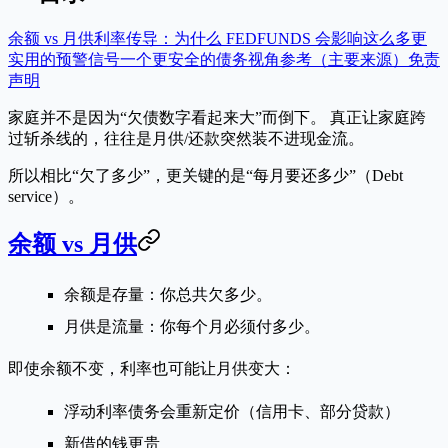
余额 vs 月供
利率传导：为什么 FEDFUNDS 会影响这么多
更
实用的预警信号
一个更安全的债务视角
参考（主要来源）
免责
声明
家庭并不是因为“欠债数字看起来大”而倒下。 真正让家庭跨
过斩杀线的，往往是
月供/还款突然装不进现金流
。
所以相比“欠了多少”，更关键的是“每月要还多少”（Debt
service）。
余额 vs 月供
余额是存量：你总共欠多少。
月供是流量：你每个月必须付多少。
即使余额不变，利率也可能让月供变大：
浮动利率债务会重新定价（信用卡、部分贷款）
新借的钱更贵