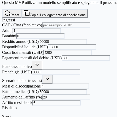
Questo MVP utilizza un modello semplificato e spiegabile. Il prossim
Reset
Copia il collegamento di condivisione
Ingressi
CAP / Città (facoltativo)
Adulti
Bambini
Reddito annuo (USD)
Disponibilità liquide (USD)
Costi fissi mensili (USD)
Pagamenti mensili del debito (USD)
Piano assicurativo
Franchigia (USD)
Scenario dello stress test
Mesi di disoccupazione
Fattura medica (USD)
Aumento dell'affitto (%)
Affitto mesi shock
Risultato
Zona