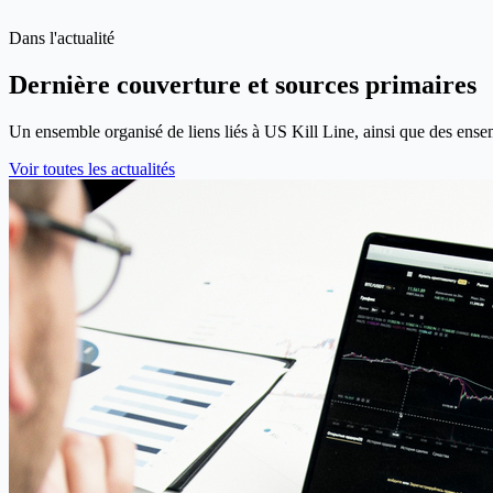
Exportez des graphiques et partagez un lien stable afin que les équipe
Dans l'actualité
Dernière couverture et sources primaires
Un ensemble organisé de liens liés à US Kill Line, ainsi que des ense
Voir toutes les actualités