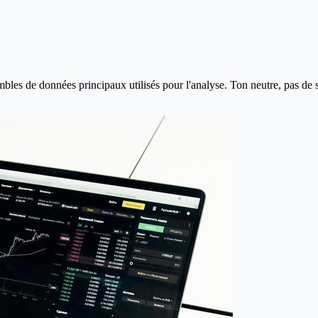
s puissent discuter du résultat dans le même contexte.
mbles de données principaux utilisés pour l'analyse. Ton neutre, pas de 